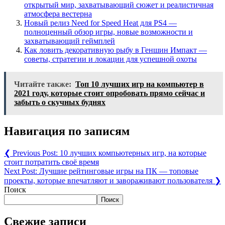
открытый мир, захватывающий сюжет и реалистичная
атмосфера вестерна
Новый релиз Need for Speed Heat для PS4 —
полноценный обзор игры, новые возможности и
захватывающий геймплей
Как ловить декоративную рыбу в Геншин Импакт —
советы, стратегии и локации для успешной охоты
Читайте также:
Топ 10 лучших игр на компьютер в
2021 году, которые стоит опробовать прямо сейчас и
забыть о скучных буднях
Навигация по записям
❮
Previous Post:
10 лучших компьютерных игр, на которые
стоит потратить своё время
Next Post:
Лучшие рейтинговые игры на ПК — топовые
проекты, которые впечатляют и завораживают пользователя
❯
Поиск
Поиск
Свежие записи