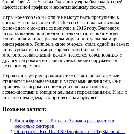
Grand Theft Auto V также была популярна благодаря своей
качественной графике и захватывающему сюжету.
Игры Pokemon Go и Fortnite не могут быть пропущены в
списке массовых явлений. Pokemon Go стала настоящим
феноменом с момента ее выпуска в 2016 году. Благодаря
использованию дополненной реальности, игроки могли
ловить покемонов в реальном мире и виртуальном мире
одновременно. Fortnite, в свою очередь, стала одной из самых
популярных игр в жанре королевской битвы. Ее
многопользовательский режим позволяет соревноваться с
другими игроками и строить уникальные сооружения в
реальном времени.
Игровая индустрия продолжает создавать игры, которые
становятся незабываемыми и массовыми явлениями. Они
привлекают игроков своими уникальными идеями,
возможностями и эмоциональными переживаниями. И мы с
нетерпением ждем, что принесет нам будущее.
Похожие записи:
Линия фронта — битва за Харьков разгорается в
несколько секторов
Обзор игры Red Dead Redemption 2 на PlayStation 4 —