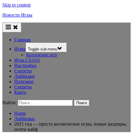
Skip to content
Новости Игры
Главная
Игры
Toggle sub-menu
Коллекции игр
Игра CS:GO
Настройки
Секреты
Лайфхаки
Полезное
Секреты
Карта
Найти:
Home
Лайфхаки
2021 год — просто космические игры, новые шедевры,
почти кайф