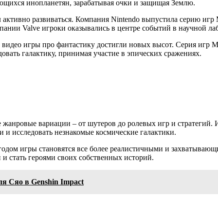
ющихся инопланетян, зарабатывая очки и защищая Землю.
активно развиваться. Компания Nintendo выпустила серию игр M
мпании Valve игроки оказывались в центре событий в научной ла
видео игры про фантастику достигли новых высот. Серия игр Ma
довать галактику, принимая участие в эпических сражениях.
жанровые вариации – от шутеров до ролевых игр и стратегий. И
 и исследовать незнакомые космические галактики.
 годом игры становятся все более реалистичными и захватываю
и стать героями своих собственных историй.
я Сяо в Genshin Impact