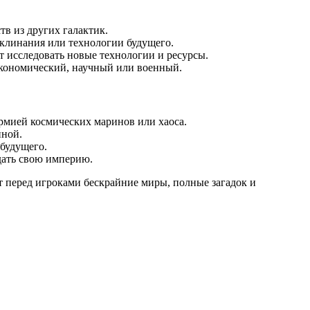
тв из других галактик.
аклинания или технологии будущего.
т исследовать новые технологии и ресурсы.
 экономический, научный или военный.
рмией космических маринов или хаоса.
нной.
 будущего.
здать свою империю.
 перед игроками бескрайние миры, полные загадок и