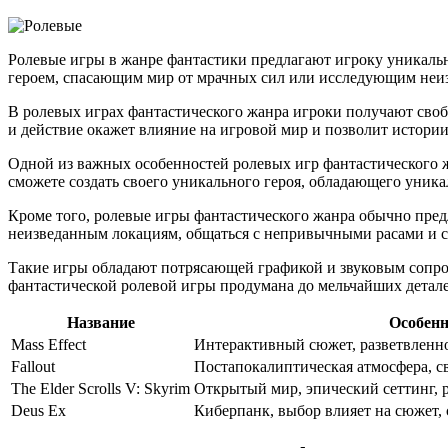
Ролевые игры в жанре фантастики предлагают игроку уникальн
героем, спасающим мир от мрачных сил или исследующим неиз
В ролевых играх фантастического жанра игроки получают своб
и действие окажет влияние на игровой мир и позволит истори
Одной из важных особенностей ролевых игр фантастического ж
сможете создать своего уникального героя, обладающего уник
Кроме того, ролевые игры фантастического жанра обычно пре
неизведанным локациям, общаться с непривычными расами и су
Такие игры обладают потрясающей графикой и звуковым сопров
фантастической ролевой игры продумана до мельчайших детале
Название
Особенн
Mass Effect
Интерактивный сюжет, разветвленно
Fallout
Постапокалиптическая атмосфера, с
The Elder Scrolls V: Skyrim
Открытый мир, эпический сеттинг, 
Deus Ex
Киберпанк, выбор влияет на сюжет,