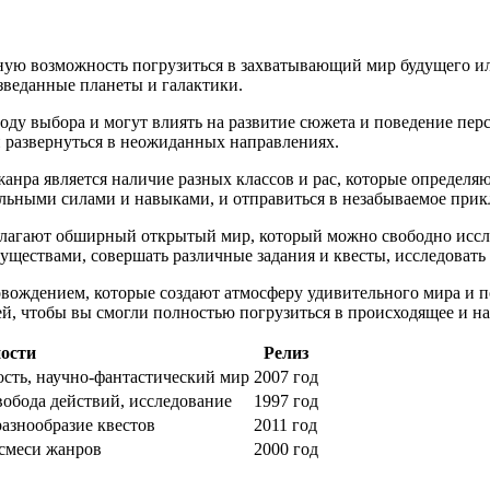
ую возможность погрузиться в захватывающий мир будущего или
веданные планеты и галактики.
оду выбора и могут влиять на развитие сюжета и поведение пер
и развернуться в неожиданных направлениях.
анра является наличие разных классов и рас, которые определ
альными силами и навыками, и отправиться в незабываемое прик
длагают обширный открытый мир, который можно свободно иссле
ществами, совершать различные задания и квесты, исследовать
ождением, которые создают атмосферу удивительного мира и по
й, чтобы вы смогли полностью погрузиться в происходящее и н
ости
Релиз
сть, научно-фантастический мир
2007 год
вобода действий, исследование
1997 год
разнообразие квестов
2011 год
 смеси жанров
2000 год