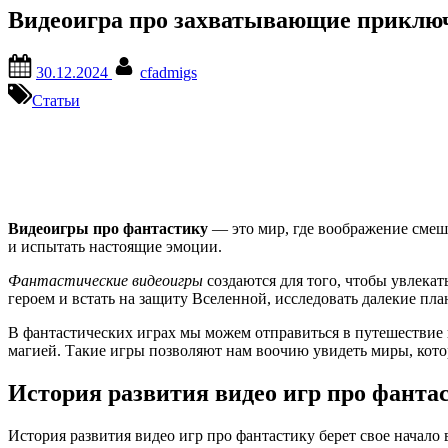
Видеоигра про захватывающие приключ
Posted
By
30.12.2024
cfadmigs
on
Статьи
Видеоигры про фантастику
— это мир, где воображение смеш
и испытать настоящие эмоции.
Фантастические видеоигры
создаются для того, чтобы увлека
героем и встать на защиту Вселенной, исследовать далекие пл
В фантастических играх мы можем отправиться в путешествие в
магией. Такие игры позволяют нам воочию увидеть миры, кото
История развития видео игр про фанта
История развития видео игр про фантастику берет свое начало 