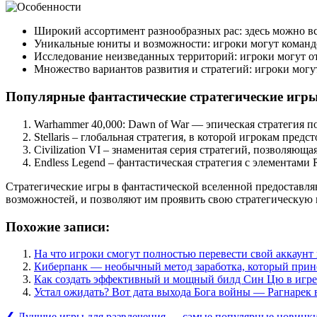
Широкий ассортимент разнообразных рас: здесь можно вст
Уникальные юниты и возможности: игроки могут командо
Исследование неизведанных территорий: игроки могут от
Множество вариантов развития и стратегий: игроки могу
Популярные фантастические стратегические игр
Warhammer 40,000: Dawn of War — эпическая стратегия п
Stellaris – глобальная стратегия, в которой игрокам пре
Civilization VI – знаменитая серия стратегий, позволяющ
Endless Legend – фантастическая стратегия с элементами
Стратегические игры в фантастической вселенной предоставл
возможностей, и позволяют им проявить свою стратегическую м
Похожие записи:
На что игроки смогут полностью перевести свой аккаунт в
Киберпанк — необычный метод заработка, который прине
Как создать эффективный и мощный билд Син Цю в игре 
Устал ожидать? Вот дата выхода Бога войны — Рагнарек 
Previous
❮
Лучшие игры для развлечения — самые популярные новинк