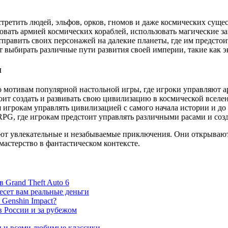
ретить людей, эльфов, орков, гномов и даже космических сущес
вать армией космических кораблей, использовать магические з
править своих персонажей на далекие планеты, где им предстои
т выбирать различные пути развития своей империи, такие как
ы
о мотивам популярной настольной игры, где игроки управляют а
дстоит создать и развивать свою цивилизацию в космической вселе
ая игрокам управлять цивилизацией с самого начала истории и до
 RPG, где игрокам предстоит управлять различными расами и со
яют увлекательные и незабываемые приключения. Они открывают
астерство в фантастическом контексте.
 Grand Theft Auto 6
сет вам реальные деньги
Genshin Impact?
в России и за рубежом
и и всеми любимые классики