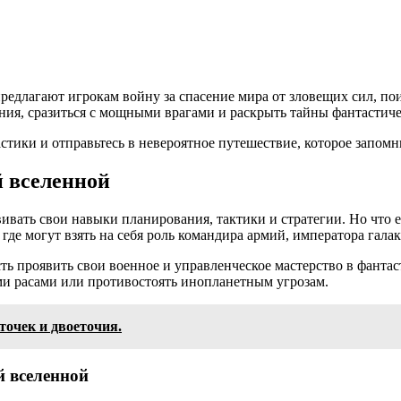
едлагают игрокам войну за спасение мира от зловещих сил, по
ния, сразиться с мощными врагами и раскрыть тайны фантастич
тики и отправьтесь в невероятное путешествие, которое запомн
й вселенной
вать свои навыки планирования, тактики и стратегии. Но что е
де могут взять на себя роль командира армий, императора гала
ь проявить свои военное и управленческое мастерство в фантас
ими расами или противостоять инопланетным угрозам.
 точек и двоеточия.
й вселенной