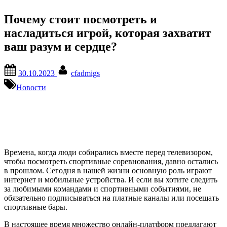
Почему стоит посмотреть и
насладиться игрой, которая захватит
ваш разум и сердце?
Posted
By
30.10.2023
cfadmigs
on
Новости
Времена, когда люди собирались вместе перед телевизором,
чтобы посмотреть спортивные соревнования, давно остались
в прошлом. Сегодня в нашей жизни основную роль играют
интернет и мобильные устройства. И если вы хотите следить
за любимыми командами и спортивными событиями, не
обязательно подписываться на платные каналы или посещать
спортивные бары.
В настоящее время множество онлайн-платформ предлагают