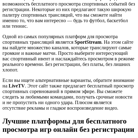
возможность бесплатного просмотра спортивных событий без
регистрации. Некоторые из них предлагают такую широкую
палитру спортивных трансляций, что вы сможете найти
именно то, что вам интересно — будь то футбол, баскетбол
или теннис.
Одной из самых популярных платформ для просмотра
спортивных трансляций является
SportStream
. На этом сайте
вы найдете множество каналов, которые транслируют самые
громкие и важные матчи. Просто выберите интересующий
вас спортивный ивент и наслаждайтесь просмотром в режиме
реального времени. Без регистрации, без платы, без лишних
хлопот.
Если вы ищете альтернативные варианты, обратите внимание
на
LiveTV
. Этот сайт также предлагает бесплатный просмотр
спортивных соревнований в прямом эфире. Вы сможете
следить за любимыми командами, получать срочные новости
и не пропустить ни одного удара. Плюсом является
отсутствие рекламы и гладкое воспроизведение видео.
Лучшие платформы для бесплатного
просмотра игр онлайн без регистрации