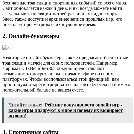
бесплатные трансляции спортивных событий со всего мира.
Сайт обновляется каждый день, и вы всегда можете найти
актуальные трансляции матчей различных видов спорта.
Здесь также доступны архивные записи прошлых игр, что
позволяет просматривать их в удобное время.
2. Онлайн-букмекеры
Некоторые онлайн-букмекеры также предлагают бесплатные
трансляции матчей для своих пользователей. Например,
Париматч, 1xBet и Бет365 обычно предоставляют
возможность смотреть игры в прямом эфире на своих
платформах. Чтобы воспользоваться этой функцией, вам
просто нужно зарегистрироваться на сайте букмекера и иметь
положительный баланс на вашем счете.
Читайте также:
Рейтинг популярности онлайн игр -
какие игры лидируют в мире и почему их выбирают
игроки?
3. Спортивные сайты