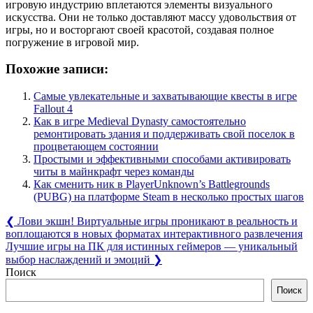
игровую индустрию вплетаются элементы визуального
искусства. Они не только доставляют массу удовольствия от
игры, но и восторгают своей красотой, создавая полное
погружение в игровой мир.
Похожие записи:
Самые увлекательные и захватывающие квесты в игре
Fallout 4
Как в игре Medieval Dynasty самостоятельно
ремонтировать здания и поддерживать свой поселок в
процветающем состоянии
Простыми и эффективными способами активировать
читы в майнкрафт через команды
Как сменить ник в PlayerUnknown’s Battlegrounds
(PUBG) на платформе Steam в несколько простых шагов
Навигация
Previous
❮
Лови экшн! Виртуальные игры проникают в реальность и
Post:
воплощаются в новых форматах интерактивного развлечения
по
Next
Лучшие игры на ПК для истинных геймеров — уникальный
записям
Post:
выбор наслаждений и эмоций
❯
Поиск
Поиск