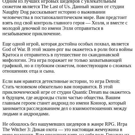
Одним из лучших игровых шедевров с увлекательным
сюжетом является The Last of Us. Данный экшен от студии
Naughty Dog рассказывает историю о выживании
человечества в постапокалиптическом мире. Вам предстоит
взять под свой контроль главного героя — Хоэля, и вместе с
молодой девочкой по имени Элли отправиться в
незабываемое приключение.
Еще одной игрой, которая достойна особых похвал, является
God of War. В этой экшен-рпг вы окажетесь в роли бога войны
Кратоса и отправитесь в путешествие по скандинавской
мифологии. Эта игра поражает не только захватывающей
графикой, но и глубоким сюжетом, повествующим о сложных
отношениях отца и сына.
Если вам нравятся детективные истории, то игра Detroit:
Стать человеком обязательно вам понравится. В этой
приключенческой игре от студии Quantic Dream вы окажетесь
в будущем, где андроиды стали частью общества. Вашим
главным героем станет андроид по имени Коннор, который
занимается расследованием дел о взаимоотношениях между
людьми и андроидами.
Не обошлось без нашумевших шедевров в жанре RPG. Игра
The Witcher 3: Дикая охота — это настоящая жемчужина в
мире видеоигр. Вам предстоит взять на себя роль Геральта из