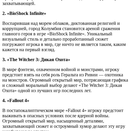
захватывающей.
2. «BioShock Infinite»
Воспарившая над морем облаков, диктованная религией и
коррупцией, город Колумбия становится ареной сражения
главного героя в игре «BioShock Infinite». Уникальный
визуальный стиль и детально проработанный сюжет
погружают игрока в мир, где ничто не является таким, каким
кажется на первый взгляд.
3. «The Witcher 3: Дикая Охота»
В мире фэнтези, охваченном войной и монстрами, игроку
предстоит взять на себя роль Геральта из Ривии — охотника
на монстров. Огромный открытый мир, потрясающая графика
и сложный моральный выбор делают «The Witcher 3: Дикая
Охота» одной из лучших игр последних лет.
4. «Fallout 4»
В постапокалиптическом мире «Fallout 4» игроку предстоит
выживать в опасных условиях после ядерной войны.
Огромный открытый мир, насыщенный деталями,
захватывающий сюжет и остроумный хумор делают эту игру