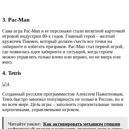
3. Pac-Man
Сама игра Pac-Man и ее персонажи стали визитной карточкой
игровой индустрии 80-х годов. Главный герой – желтый
кружочек Пакмен, который должен съесть все точки на
лабиринте и избегать призраков. Pac-Man стал первой игрой,
где появилась идея лабиринта и ситуаций, когда героем
можно управлять только влево или вправо, но не вверх или
вниз.
4. Tetris
Созданный русским программистом Алексеем Пажитновым,
Tetris быстро завоевал популярность не только в России, но и
во всем мире. Цель игры – заполнить горизонтальные линии
кирпичиками, управляемыми игроком.
Читайте также:
Как активировать механизм геншин