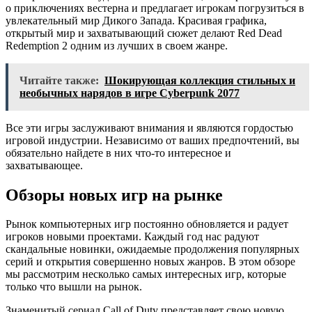
о приключениях вестерна и предлагает игрокам погрузиться в
увлекательный мир Дикого Запада. Красивая графика,
открытый мир и захватывающий сюжет делают Red Dead
Redemption 2 одним из лучших в своем жанре.
Читайте также:
Шокирующая коллекция стильных и
необычных нарядов в игре Cyberpunk 2077
Все эти игры заслуживают внимания и являются гордостью
игровой индустрии. Независимо от ваших предпочтений, вы
обязательно найдете в них что-то интересное и
захватывающее.
Обзоры новых игр на рынке
Рынок компьютерных игр постоянно обновляется и радует
игроков новыми проектами. Каждый год нас радуют
скандальные новинки, ожидаемые продолжения популярных
серий и открытия совершенно новых жанров. В этом обзоре
мы рассмотрим несколько самых интересных игр, которые
только что вышли на рынок.
Знаменитый сериал Call of Duty представляет свою новую