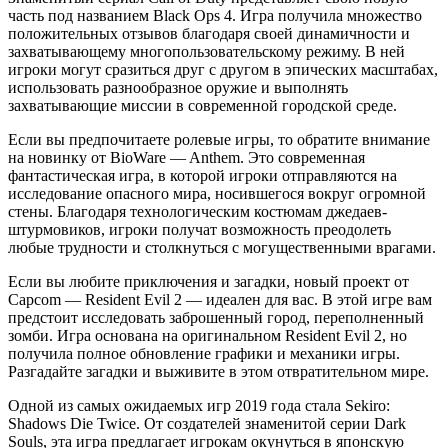
часть под названием Black Ops 4. Игра получила множество
положительных отзывов благодаря своей динамичности и
захватывающему многопользовательскому режиму. В ней
игроки могут сразиться друг с другом в эпических масштабах,
использовать разнообразное оружие и выполнять
захватывающие миссии в современной городской среде.
Если вы предпочитаете ролевые игры, то обратите внимание
на новинку от BioWare — Anthem. Это современная
фантастическая игра, в которой игроки отправляются на
исследование опасного мира, носившегося вокруг огромной
стены. Благодаря технологическим костюмам джедаев-
штурмовиков, игроки получат возможность преодолеть
любые трудности и столкнуться с могущественными врагами.
Если вы любите приключения и загадки, новый проект от
Capcom — Resident Evil 2 — идеален для вас. В этой игре вам
предстоит исследовать заброшенный город, переполненный
зомби. Игра основана на оригинальном Resident Evil 2, но
получила полное обновление графики и механики игры.
Разгадайте загадки и выживите в этом отвратительном мире.
Одной из самых ожидаемых игр 2019 года стала Sekiro:
Shadows Die Twice. От создателей знаменитой серии Dark
Souls, эта игра предлагает игрокам окунуться в японскую