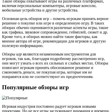
Такие обзоры охватывают игры на различных платформах,
включая персональные компьютеры, игровые консоли,
мобильные устройства и другие устройства.
Основная цель обзоров игр – помочь игрокам принять верное
решение о покупке или игре в определенную игру. В таких
обзорах обычно оцениваются различные аспекты игры, такие
как графика, звуковое сопровождение, геймплей, сюжет и др.
Кроме того, в обзорах можно найти такие факторы, как
мнение автора об игре, рекомендации для игроков и другую
полезную информацию.
Обзоры игр
являются незаменимым инструментом для
игроков, так как, благодаря подробному рассмотрению игр,
они могут узнать о всех их сильных и слабых местах. Обзоры
помогают игрокам принять обоснованное решение и
сэкономить деньги, не покупая игры, которые им не
понравятся или не соответствуют их предпочтениям.
Популярные обзоры игр
Игровая индустрия постоянно радует игроков новыми
проектами. Но не все игры заслуживают внимания и времени.