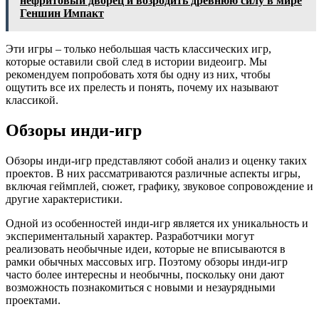
нефритовый дворец и возродить древнюю силу в мире
Геншин Импакт
Эти игры – только небольшая часть классических игр,
которые оставили свой след в истории видеоигр. Мы
рекомендуем попробовать хотя бы одну из них, чтобы
ощутить все их прелесть и понять, почему их называют
классикой.
Обзоры инди-игр
Обзоры инди-игр представляют собой анализ и оценку таких
проектов. В них рассматриваются различные аспекты игры,
включая геймплей, сюжет, графику, звуковое сопровождение и
другие характеристики.
Одной из особенностей инди-игр является их уникальность и
экспериментальный характер. Разработчики могут
реализовать необычные идеи, которые не вписываются в
рамки обычных массовых игр. Поэтому обзоры инди-игр
часто более интересны и необычны, поскольку они дают
возможность познакомиться с новыми и незаурядными
проектами.