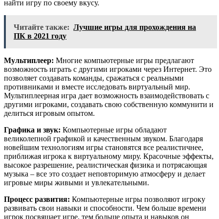
найти игру по своему вкусу.
Читайте также:
Лучшие игры для прохождения на
ПК в 2021 году
Мультиплеер:
Многие компьютерные игры предлагают
возможность играть с другими игроками через Интернет. Это
позволяет создавать команды, сражаться с реальными
противниками и вместе исследовать виртуальный мир.
Мультиплеерная игра дает возможность взаимодействовать с
другими игроками, создавать свою собственную коммунити и
делиться игровым опытом.
Графика и звук:
Компьютерные игры обладают
великолепной графикой и качественным звуком. Благодаря
новейшим технологиям игры становятся все реалистичнее,
приближая игрока к виртуальному миру. Красочные эффекты,
высокое разрешение, реалистическая физика и потрясающая
музыка – все это создает неповторимую атмосферу и делает
игровые миры живыми и увлекательными.
Процесс развития:
Компьютерные игры позволяют игроку
развивать свои навыки и способности. Чем больше времени
игрок посвящает игре, тем больше опыта и навыков он