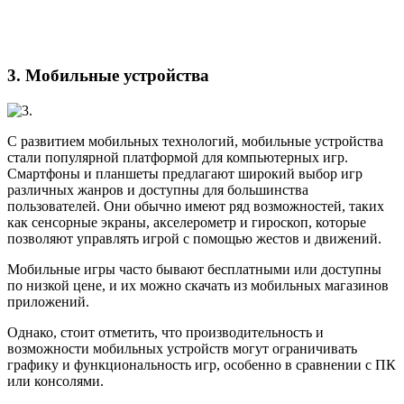
3. Мобильные устройства
С развитием мобильных технологий, мобильные устройства
стали популярной платформой для компьютерных игр.
Смартфоны и планшеты предлагают широкий выбор игр
различных жанров и доступны для большинства
пользователей. Они обычно имеют ряд возможностей, таких
как сенсорные экраны, акселерометр и гироскоп, которые
позволяют управлять игрой с помощью жестов и движений.
Мобильные игры часто бывают бесплатными или доступны
по низкой цене, и их можно скачать из мобильных магазинов
приложений.
Однако, стоит отметить, что производительность и
возможности мобильных устройств могут ограничивать
графику и функциональность игр, особенно в сравнении с ПК
или консолями.