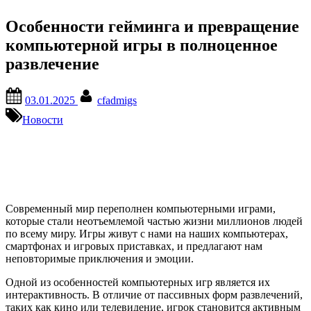
Особенности гейминга и превращение
компьютерной игры в полноценное
развлечение
Posted
By
03.01.2025
cfadmigs
on
Новости
Современный мир переполнен компьютерными играми,
которые стали неотъемлемой частью жизни миллионов людей
по всему миру. Игры живут с нами на наших компьютерах,
смартфонах и игровых приставках, и предлагают нам
неповторимые приключения и эмоции.
Одной из особенностей компьютерных игр является их
интерактивность. В отличие от пассивных форм развлечений,
таких как кино или телевидение, игрок становится активным