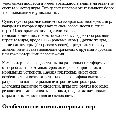
участником процесса и имеет возможность влиять на развитие
сюжета и исход игры. Это делает игровой опыт намного более
захватывающим и уникальным.
Существует огромное количество жанров компьютерных игр,
каждый из которых предлагает свои особенности и стиль
игры. Некоторые из них выделяются своей
инновационностью и возможностью исследовать огромные
игровые миры, вроде RPG (ролевые игры). Другие жанры,
такие как шутеры (first person shooter), предлагают игроку
динамичные и захватывающие сражения с другими игроками
или компьютерными персонажами.
Компьютерные игры доступны на различных платформах —
от персональных компьютеров до игровых приставок и
мобильных устройств. Каждая платформа имеет свои
особенности и возможности, такие как графика высокого
разрешения или специальные игровые контроллеры.
Благодаря развитию технологий, игры становятся все более
реалистичными и захватывающими, предлагая нам новые
миры и возможности для исследования.
Особенности компьютерных игр