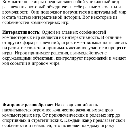
Компьютерные игры представляют собой уникальный вид
развлечения, который объединяет в себе разные элементы и
возможности. Они позволяют погрузиться в виртуальный мир
и стать частью интерактивной истории. Вот некоторые из
особенностей компьютерных игр:
Интерактивность:
Одной из главных особенностей
компьютерных игр является их интерактивность. В отличие
от других форм развлечений, игрок имеет возможность влиять
на развитие сюжета и принимать активное участие в процессе
игры. Игрок принимает решения, взаимодействует с
окружающими объектами, контролирует персонажей и меняет
ход событий в игровом мире.
Жанровое разнообразие:
На сегодняшний день
насчитывается огромное количество различных жанров
компьютерных игр. От приключенческих и ролевых игр до
спортивных и стратегических. Каждый жанр предлагает свои
особенности и геймплей, что позволяет каждому игроку