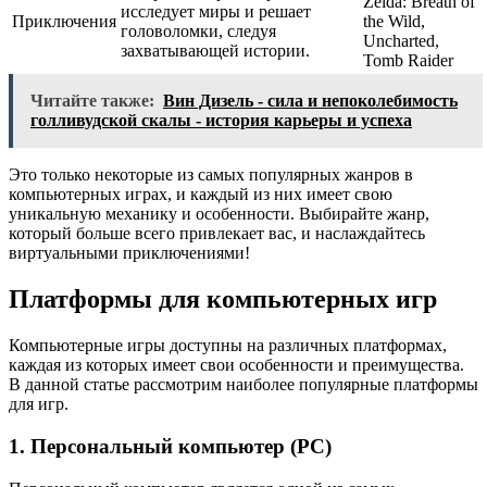
Zelda: Breath of
исследует миры и решает
Приключения
the Wild,
головоломки, следуя
Uncharted,
захватывающей истории.
Tomb Raider
Читайте также:
Вин Дизель - сила и непоколебимость
голливудской скалы - история карьеры и успеха
Это только некоторые из самых популярных жанров в
компьютерных играх, и каждый из них имеет свою
уникальную механику и особенности. Выбирайте жанр,
который больше всего привлекает вас, и наслаждайтесь
виртуальными приключениями!
Платформы для компьютерных игр
Компьютерные игры доступны на различных платформах,
каждая из которых имеет свои особенности и преимущества.
В данной статье рассмотрим наиболее популярные платформы
для игр.
1. Персональный компьютер (PC)