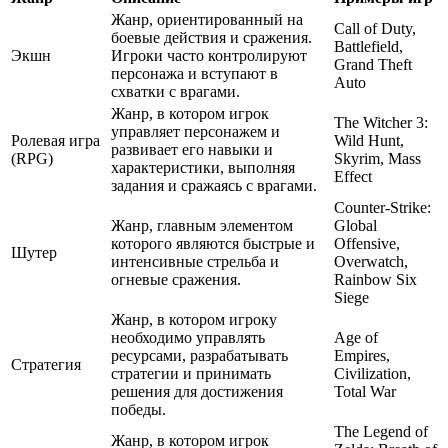
Жанр, ориентированный на
Call of Duty,
боевые действия и сражения.
Battlefield,
Экшн
Игроки часто контролируют
Grand Theft
персонажа и вступают в
Auto
схватки с врагами.
Жанр, в котором игрок
The Witcher 3:
управляет персонажем и
Ролевая игра
Wild Hunt,
развивает его навыки и
(RPG)
Skyrim, Mass
характеристики, выполняя
Effect
задания и сражаясь с врагами.
Counter-Strike:
Жанр, главным элементом
Global
которого являются быстрые и
Offensive,
Шутер
интенсивные стрельба и
Overwatch,
огневые сражения.
Rainbow Six
Siege
Жанр, в котором игроку
необходимо управлять
Age of
ресурсами, разрабатывать
Empires,
Стратегия
стратегии и принимать
Civilization,
решения для достижения
Total War
победы.
The Legend of
Жанр, в котором игрок