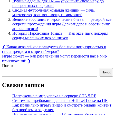
Лучшие аддоны для ГМ — улучшайте свою игру до
невероятных пределов!
Сводная футбольная команда женщин — сила,
мастерство, взаимопомощь и гармония!
Великие восстания и героические битвы — раскрой все
секреты прохождения игры Дарксайдерс и обрети силу
апокалипсиса!
История Паровозика Томаса — Как экзе-паук покорил
сердца маленьких поклонников
Навигация
Previous
❮
Какая игра сейчас пользуется большой популярностью и
Post:
стала трендом в мире геймеров?
по
Next
Игры сюжет — как развлечения могут перенести вас в мир
записям
Post:
приключений
❯
Поиск
Поиск
Свежие записи
Погружение в мир успеха на сервере GTA 5 RP
Системные требования для игры Hell Let Loose на ПК
Как правильно играть видео и смотреть онлайн контент
без проблем и задержек
Последние релизы игр для ПК, которые обязательно