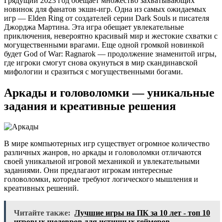
Грядущий 2023 год обещает множество захватывающих
новинок для фанатов экшн-игр. Одна из самых ожидаемых
игр — Elden Ring от создателей серии Dark Souls и писателя
Джорджа Мартина. Эта игра обещает увлекательные
приключения, невероятно красивый мир и жестокие схватки с
могущественными врагами. Еще одной громкой новинкой
будет God of War: Ragnarok — продолжение знаменитой игры,
где игроки смогут снова окунуться в мир скандинавской
мифологии и сразиться с могущественными богами.
Аркады и головоломки — уникальные
задания и креативные решения
В мире компьютерных игр существует огромное количество
различных жанров, но аркады и головоломки отличаются
своей уникальной игровой механикой и увлекательными
заданиями. Они предлагают игрокам интересные
головоломки, которые требуют логического мышления и
креативных решений.
Читайте также:
Лучшие игры на ПК за 10 лет - топ 10
игровых шедевров для истинных геймеров