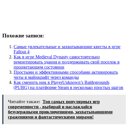
Похожие записи:
Самые увлекательные и захватывающие квесты в игре
Fallout 4
Как в игре Medieval Dynasty самостоятельно
ремонтировать здания и поддерживать свой поселок в
процветающем состоянии
Простыми и эффективными способами активировать
читы в майнкрафт через команды
Как сменить ник в PlayerUnknown’s Battlegrounds
(PUBG) на платформе Steam в несколько простых шагов
Читайте также:
Топ самых популярных игр
современности - выбирай и наслаждайся
безудержными приключениями, захватывающими
сражениями и фантастическими мирами!