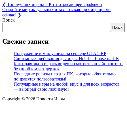
Навигация
Previous
❮
Топ лучших игр на ПК с потрясающей графикой
Post:
Next
Откройте мир актуальных и захватывающих игр прямо
по
Post:
сейчас!
❯
записям
Поиск
Поиск
Свежие записи
Погружение в мир успеха на сервере GTA 5 RP
Системные требования для игры Hell Let Loose на ПК
Как правильно играть видео и смотреть онлайн контент
без проблем и задержек
Последние релизы игр для ПК, которые обязательно
понравятся пользователям!
Популярные игры на любой вкус и для всех возрастов
— выбирай свою любимую!
Copyright © 2026 Новости Игры.