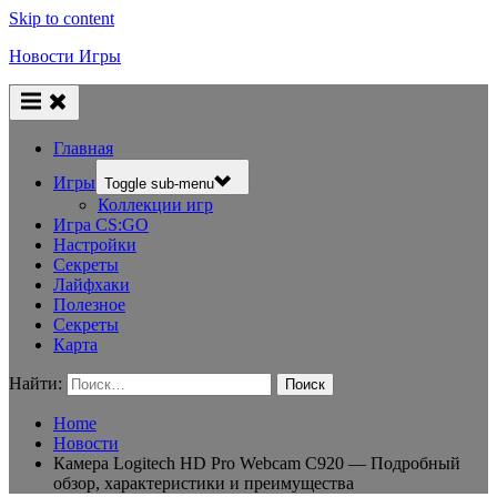
Skip to content
Новости Игры
Главная
Игры
Toggle sub-menu
Коллекции игр
Игра CS:GO
Настройки
Секреты
Лайфхаки
Полезное
Секреты
Карта
Найти:
Home
Новости
Камера Logitech HD Pro Webcam C920 — Подробный
обзор, характеристики и преимущества