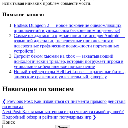
испытывая никаких проблем совместимости.
Похожие записи:
Endless Dungeon 2 — новое поколение ошеломляющих
приключений в уникальном бесконечном подземелье!
Самые ожидаемые и крутые новинки игр для Android —
взрывной адреналин, невероятные приключения и
невероятные графические возможности портативных
устройств!
Детройт беком хьюман на xbox — захватывающий
психологический триллер, который погружает игрока в
уникальное киберпанковое приключение
Новый трейлер игры Hell Let Loose — красочные битвы,
эпические сражения и увлекательный gameplay
Навигация по записям
❮
Previous Post:
Как избавиться от пигмента прямого действия
на волосах
Next Post:
Какая компьютерная игра считается самой лучшей?
Подробный обзор и рейтинг популярных игр
❯
Поиск
Поиск