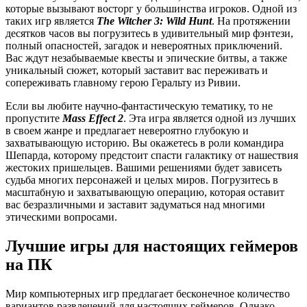
которые вызывают восторг у большинства игроков. Одной из
таких игр является
The Witcher 3: Wild Hunt
. На протяжении
десятков часов вы погрузитесь в удивительный мир фэнтези,
полный опасностей, загадок и невероятных приключений.
Вас ждут незабываемые квесты и эпические битвы, а также
уникальный сюжет, который заставит вас переживать и
сопереживать главному герою Геральту из Ривии.
Если вы любите научно-фантастическую тематику, то не
пропустите
Mass Effect 2
. Эта игра является одной из лучших
в своем жанре и предлагает невероятно глубокую и
захватывающую историю. Вы окажетесь в роли командира
Шепарда, которому предстоит спасти галактику от нашествия
жестоких пришельцев. Вашими решениями будет зависеть
судьба многих персонажей и целых миров. Погрузитесь в
масштабную и захватывающую операцию, которая оставит
вас безразличными и заставит задуматься над многими
этическими вопросами.
Лучшие игры для настоящих геймеров
на ПК
Мир компьютерных игр предлагает бесконечное количество
вариантов развлечений для настоящих геймеров. Однако,