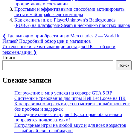
процветающем состоянии
Простыми и эффективными способами активировать
читы в майнкрафт через команды
Как сменить ник в PlayerUnknown’s Battlegrounds
(PUBG) на платформе Steam в несколько простых шагов
Навигация
Previous
❮
Где выгодно приобрести игру Mercenaries 2 — World in
Post:
Flames? Подробный обзор цен и магазинов
по
Next
Интересные и захватывающие игры для ПК — обзор и
записям
Post:
рекомендации
❯
Поиск
Поиск
Свежие записи
Погружение в мир успеха на сервере GTA 5 RP
Системные требования для игры Hell Let Loose на ПК
Как правильно играть видео и смотреть онлайн контент
без проблем и задержек
Последние релизы игр для ПК, которые обязательно
понравятся пользователям!
Популярные игры на любой вкус и для всех возрастов
— выбирай свою любимую!