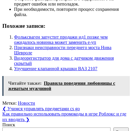
предмет ошибок или неполадок.
При необходимости, повторите процесс сохранения
файла.
Похожие записи:
Фольксваген запустит продажи ид1 позже чем
ожидалось новинка может заменить e-уп
Признаки неисправности переднего моста Нива
Шевроле
Видеорегистратор для дома с датчиком движения
скрытый
Улучшение клапанной крышки ВАЗ 2107
Читайте также:
Правила поведения любовницы с
женатым мужчиной
Метки:
Новости
Навигация
Previous
❮
Учимся управлять предметами cs go
Post:
Next
Как правильно использовать промокоды в игре Роблокс и где
по
Post:
их вводить
❯
записям
Поиск