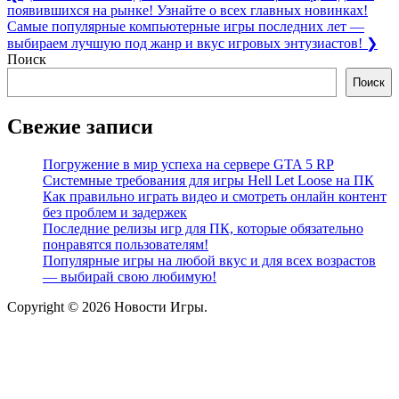
Post:
появившихся на рынке! Узнайте о всех главных новинках!
по
Next
Самые популярные компьютерные игры последних лет —
записям
Post:
выбираем лучшую под жанр и вкус игровых энтузиастов!
❯
Поиск
Поиск
Свежие записи
Погружение в мир успеха на сервере GTA 5 RP
Системные требования для игры Hell Let Loose на ПК
Как правильно играть видео и смотреть онлайн контент
без проблем и задержек
Последние релизы игр для ПК, которые обязательно
понравятся пользователям!
Популярные игры на любой вкус и для всех возрастов
— выбирай свою любимую!
Copyright © 2026 Новости Игры.