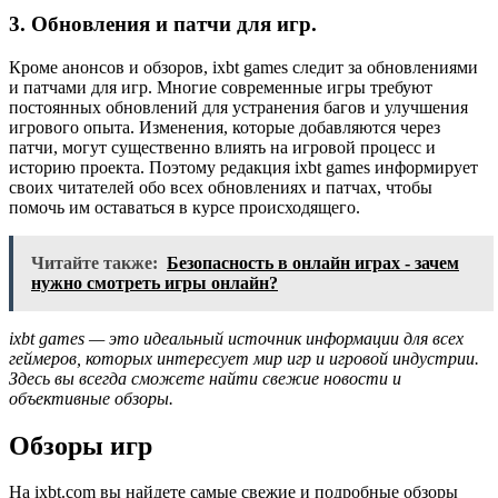
3. Обновления и патчи для игр.
Кроме анонсов и обзоров, ixbt games следит за обновлениями
и патчами для игр. Многие современные игры требуют
постоянных обновлений для устранения багов и улучшения
игрового опыта. Изменения, которые добавляются через
патчи, могут существенно влиять на игровой процесс и
историю проекта. Поэтому редакция ixbt games информирует
своих читателей обо всех обновлениях и патчах, чтобы
помочь им оставаться в курсе происходящего.
Читайте также:
Безопасность в онлайн играх - зачем
нужно смотреть игры онлайн?
ixbt games — это идеальный источник информации для всех
геймеров, которых интересует мир игр и игровой индустрии.
Здесь вы всегда сможете найти свежие новости и
объективные обзоры.
Обзоры игр
На ixbt.com вы найдете самые свежие и подробные обзоры