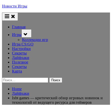
Skip
Новости Игры
to
content
Главная
Toggle
Игры
sub-
menu
Коллекции игр
Игра CS:GO
Настройки
Секреты
Лайфхаки
Полезное
Секреты
Карта
Найти:
Home
Лайфхаки
Ixbt games — критический обзор игровых новинок и
технологий от ведущего ресурса для геймеров