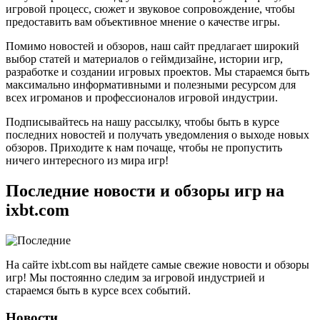
игровой процесс, сюжет и звуковое сопровождение, чтобы
предоставить вам объективное мнение о качестве игры.
Помимо новостей и обзоров, наш сайт предлагает широкий
выбор статей и материалов о геймдизайне, истории игр,
разработке и создании игровых проектов. Мы стараемся быть
максимально информативными и полезными ресурсом для
всех игроманов и профессионалов игровой индустрии.
Подписывайтесь на нашу рассылку, чтобы быть в курсе
последних новостей и получать уведомления о выходе новых
обзоров. Приходите к нам почаще, чтобы не пропустить
ничего интересного из мира игр!
Последние новости и обзоры игр на
ixbt.com
На сайте ixbt.com вы найдете самые свежие новости и обзоры
игр! Мы постоянно следим за игровой индустрией и
стараемся быть в курсе всех событий.
Новости