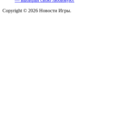
— выбирай свою любимую!
Copyright © 2026 Новости Игры.