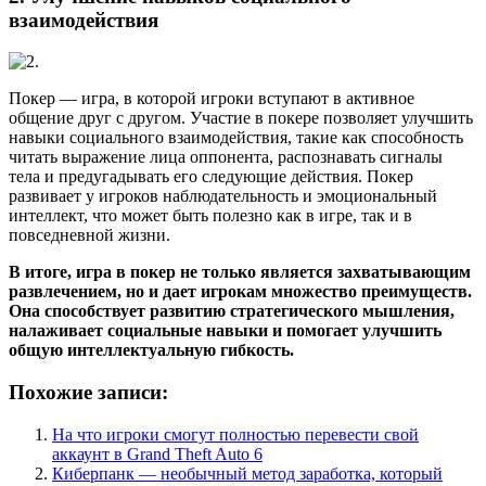
взаимодействия
Покер — игра, в которой игроки вступают в активное
общение друг с другом. Участие в покере позволяет улучшить
навыки социального взаимодействия, такие как способность
читать выражение лица оппонента, распознавать сигналы
тела и предугадывать его следующие действия. Покер
развивает у игроков наблюдательность и эмоциональный
интеллект, что может быть полезно как в игре, так и в
повседневной жизни.
В итоге, игра в покер не только является захватывающим
развлечением, но и дает игрокам множество преимуществ.
Она способствует развитию стратегического мышления,
налаживает социальные навыки и помогает улучшить
общую интеллектуальную гибкость.
Похожие записи:
На что игроки смогут полностью перевести свой
аккаунт в Grand Theft Auto 6
Киберпанк — необычный метод заработка, который