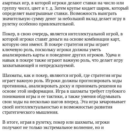
азартных игр, в которой игроки делают ставки на число или
группу чисел, цвет и т. д. Затем крупье кидает шарик, который
определяет выигрышные ставки. Возможность выиграть
значительную сумму денег за небольшой вклад делает игру в
рулетку особенно привлекательной.
Покер, в свою очередь, является интеллектуальной игрой, в
которой игроки ставят деньги на основе комбинации карт,
которую они имеют. В покере стратегия игры играет
ключевую роль, поскольку игроки должны уметь
анализировать карты и поведение других игроков. Удача и
навык в покере также играют важную роль, что делает игру
захватывающей и непредсказуемой.
Шахматы, как и покер, являются игрой, где стратегия игры
играет важную роль. Игроки должны прогнозировать ходы
противника, анализировать доску и принимать решения на
основе этой информации. Игра в шахматы требует глубокого
понимания игры и ее тактики, а также умения обдумывать
свои ходы на несколько шагов вперед. Эта игра зачаровывает
своей интеллектуальностью и возможностью развития
стратегического мышления.
В итоге, играя в рулетку, покер или шахматы, игроки
получают не только экстремальное волнение, но и