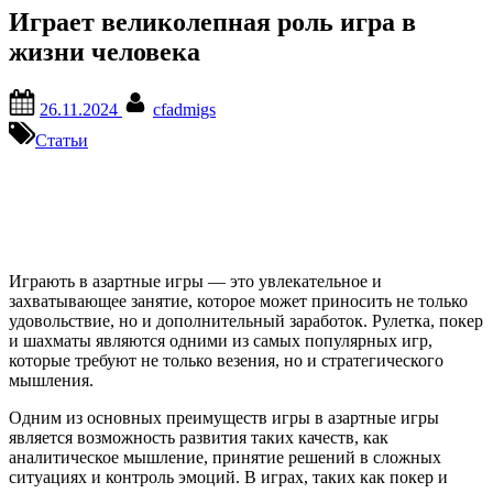
Играет великолепная роль игра в
жизни человека
Posted
By
26.11.2024
cfadmigs
on
Статьи
Играють в азартные игры — это увлекательное и
захватывающее занятие, которое может приносить не только
удовольствие, но и дополнительный заработок. Рулетка, покер
и шахматы являются одними из самых популярных игр,
которые требуют не только везения, но и стратегического
мышления.
Одним из основных преимуществ игры в азартные игры
является возможность развития таких качеств, как
аналитическое мышление, принятие решений в сложных
ситуациях и контроль эмоций. В играх, таких как покер и