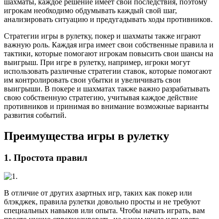
шахматы, каждое решение имеет свои последствия, поэтому
игрокам необходимо обдумывать каждый свой шаг,
анализировать ситуацию и предугадывать ходы противников.
Стратегии игры в рулетку, покер и шахматы также играют
важную роль. Каждая игра имеет свои собственные правила и
тактики, которые помогают игрокам повысить свои шансы на
выигрыш. При игре в рулетку, например, игроки могут
использовать различные стратегии ставок, которые помогают
им контролировать свои убытки и увеличивать свои
выигрыши. В покере и шахматах также важно разрабатывать
свою собственную стратегию, учитывая каждое действие
противников и принимая во внимание возможные варианты
развития событий.
Преимущества игры в рулетку
1. Простота правил
В отличие от других азартных игр, таких как покер или
блэкджек, правила рулетки довольно просты и не требуют
специальных навыков или опыта. Чтобы начать играть, вам