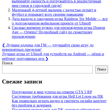
выбирайте скорость и погружайтесь в реалистичный
мир гонок в городской среде!
Маленький 4-летний мальчик с радостью играет в
футбол и поражает всех своими навыками
Дата выхода и ожидания игры Rainbow Six Mobile — все
о долгожданном мобильном проекте от Ubisoft
Сколько времени нужно для прохождения игры Dragon
Age — Origins? Подробный гайд по сюжетному
прохождению
Навигация
Previous
❮
Лучшие аддоны для ГМ — улучшайте свою игру до
Post:
невероятных пределов!
по
Next
Лучшие игры от Ubisoft для устройств на Android — обзор и
записям
Post:
рейтинг популярных игр
❯
Поиск
Поиск
Свежие записи
Погружение в мир успеха на сервере GTA 5 RP
Системные требования для игры Hell Let Loose на ПК
Как правильно играть видео и смотреть онлайн контент
без проблем и задержек
Последние релизы игр для ПК, которые обязательно